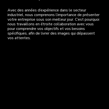
Avec des années d’expérience dans le secteur
industriel, nous comprenons l’importance de présenter
votre entreprise sous son meilleur jour. C’est pourquoi
nous travaillons en étroite collaboration avec vous
pour comprendre vos objectifs et vos besoins
spécifiques, afin de livrer des images qui dépassent
vos attentes.
Plus
Multiflash / HDR
Portfolio 3D
Termes et Conditions
Contact
3495 de la Montagne – suite 901
MONTREAL, QC – H3G 2A5
info@archimed-studio.com
Phone: 514 750 5070